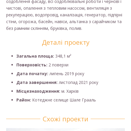
оздоблення фасаду, всі оздоблювальні роботи і чернові і
чистові, опалення з тепловим насосом, вентиляція з
рекуперацією, водопровід, каналізація, генератор, підпірні
стіни, огорожа, басейн, навіси, альтанка з сарайчиком та
без рамним склінням, бруківка, полив.
Деталі проекту
Загальна площа:
348,1 м²
Поверховість:
2 поверхи
Дата початку:
липень 2019 року
Дата завершення:
листопад 2021 року
Місцезнаходження:
м. Харків
Район:
Котеджне селище Шале Грааль
Схожі проекти