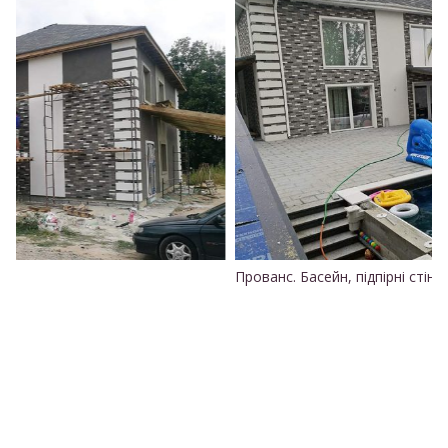
Прованс. Басейн, підпірні стіни
Ч