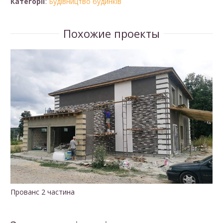
Категорії
:
Будівництво будинків
Похожие проекты
Прованс 2 частина
П