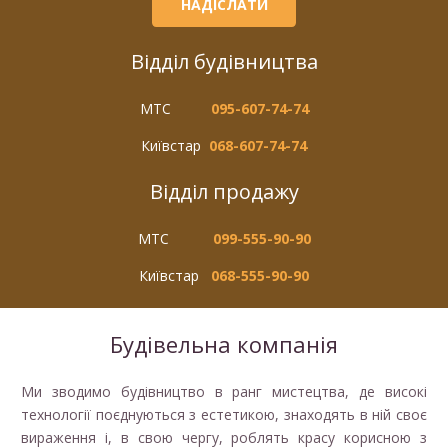
Відділ будівництва
МТС
095-607-74-74
Київстар
068-607-74-74
Відділ продажу
МТС
099-555-90-90
Київстар
068-555-90-90
Будівельна компанія
Ми зводимо будівництво в ранг мистецтва, де високі
технології поєднуються з естетикою, знаходять в ній своє
вираження і, в свою чергу, роблять красу корисною з