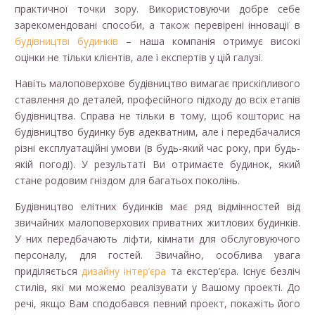
практичної точки зору. Використовуючи добре себе
зарекомендовані способи, а також перевірені інновації в
будівництві будинків
– наша компанія отримує високі
оцінки не тільки клієнтів, але і експертів у цій галузі.
Навіть малоповерхове будівництво вимагає прискіпливого
ставлення до деталей, професійного підходу до всіх етапів
будівництва. Справа не тільки в тому, щоб кошторис на
будівництво будинку був адекватним, але і передбачалися
різні експлуатаційні умови (в будь-який час року, при будь-
якій погоді). У результаті Ви отримаєте будинок, який
стане родовим гніздом для багатьох поколінь.
Будівництво елітних будинків має ряд відмінностей від
звичайних малоповерхових приватних житлових будинків.
У них передбачають ліфти, кімнати для обслуговуючого
персоналу, для гостей. Звичайно, особлива увага
приділяється
дизайну інтер’єра
та екстер’єра. Існує безліч
стилів, які ми можемо реалізувати у Вашому проекті. До
речі, якщо Вам сподобався певний проект, покажіть його