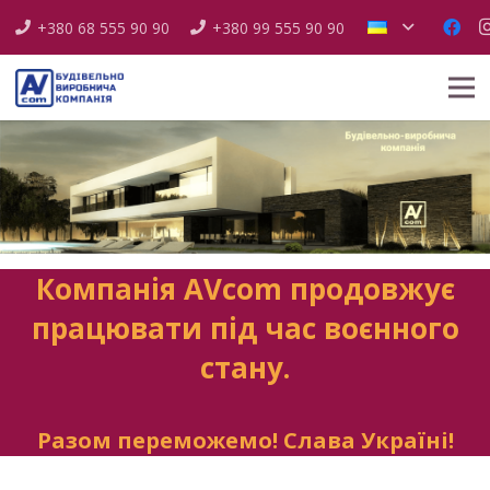
+380 68 555 90 90
+380 99 555 90 90
Компанія AVcom продовжує
працювати під час воєнного
стану.
Разом переможемо! Слава Україні!