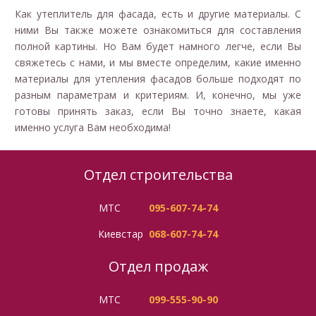
Как утеплитель для фасада, есть и другие материалы. С
ними Вы также можете ознакомиться для составления
полной картины. Но Вам будет намного легче, если Вы
свяжетесь с нами, и мы вместе определим, какие именно
материалы для утепления фасадов больше подходят по
разным параметрам и критериям. И, конечно, мы уже
готовы принять заказ, если Вы точно знаете, какая
именно услуга Вам необходима!
Отдел строительства
МТС
095-607-74-74
Киевстар
068-607-74-74
Отдел продаж
МТС
099-555-90-90